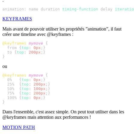
:
animation: name duration 
timing-function
 delay 
iteratio
KEYFRAMES
Mais avant de pouvoir utiliser les propriétés ”animation”, il faut
créer une timeline avec @keyframes :
@keyframes
 mymove
  from {
top
:
 0px
  to {
top
:
 200px
ou
@keyframes
 mymove
  0%   {
top
:
 0px
  25%  {
top
:
 200px
  50%  {
top
:
 100px
  75%  {
top
:
 200px
  100% {
top
:
 0px
Dans l'ensemble, c'est assez simple. On peut tout utiliser dans les
@keyframes mais attention aux performances !
MOTION PATH