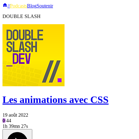
//
Podcasts
Blog
Soutenir
DOUBLE SLASH
Les animations avec CSS
19 août 2022
0
44
1h
39mn 27s