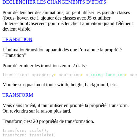
DÉCLENCHER LES CHANGEMENTS D’ÉTATS
Pour déclencher des animations, on peut utiliser les pseudo classes
(focus, hover, etc.), ajouter des classes avec JS et utiliser
"IntersectionObserver" pour déclencher l'animation quand l'élément
devient visible.
TRANSITION
L’animation/transition apparait dès que l’on ajoute la propriété
“Transition"
Pour déterminer les transitions entre 2 états :
transition: <property
>
 <duration
>
 <
timing-function
>
 <de
Marche sur quasiment tout : width, height, background, etc..
TRANSFORM
Mais dans l’idéal, il faut utiliser en priorité la propriété Transform.
On reviendra sur la raison plus tard.
Transform c'est 20 propriétés de transformation.