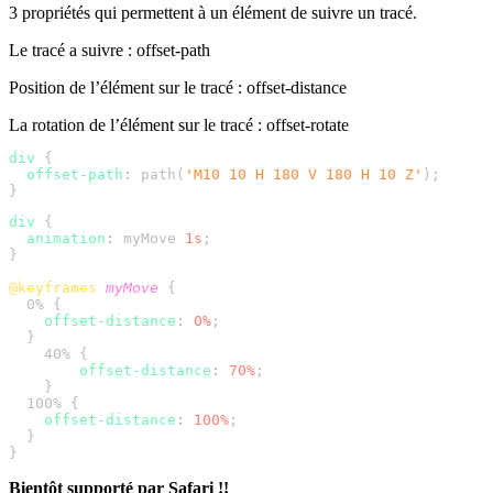
3 propriétés qui permettent à un élément de suivre un tracé.
Le tracé a suivre : offset-path
Position de l’élément sur le tracé : offset-distance
La rotation de l’élément sur le tracé : offset-rotate
div
  offset-path
:
 path(
'M10 10 H 180 V 180 H 10 Z'
div
  animation
:
 myMove 
1s
@keyframes
 myMove
    offset-distance
:
 0%
        offset-distance
:
 70%
    offset-distance
:
 100%
Bientôt supporté par Safari !!