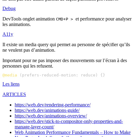
Debug
DevTools onglet animation
et performance pour analyser
CMD+P >
les animations.
A11y
Il existe un media query qui permet au personne de spécifier qu’ils
ne veulent pas d’animation.
Important pour ne pas imposer des mouvements sur l’écran à des
personnes qui les refusent.
@media
 (prefers-reduced-motion
:
Les liens
ARTICLES
https://web.dev/rendering-performance/
https://web.dev/animations-guide/
https://web.dev/animations-overview/
https://web.dev/stick-to-compositor-only-properties-and-
manage-layer-count/
Web Animation Performance Fundamentals – How to Make