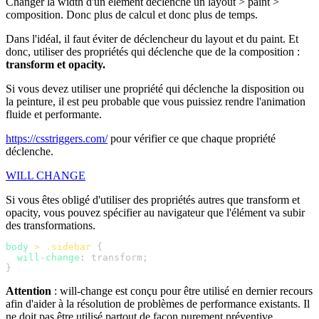
Changer la width d'un élément déclenche un layout > paint >
composition. Donc plus de calcul et donc plus de temps.
Dans l'idéal, il faut éviter de déclencheur du layout et du paint. Et
donc, utiliser des propriétés qui déclenche que de la composition :
transform et opacity.
Si vous devez utiliser une propriété qui déclenche la disposition ou
la peinture, il est peu probable que vous puissiez rendre l'animation
fluide et performante.
https://csstriggers.com/
pour vérifier ce que chaque propriété
déclenche.
WILL CHANGE
Si vous êtes obligé d'utiliser des propriétés autres que transform et
opacity, vous pouvez spécifier au navigateur que l'élément va subir
des transformations.
body
 >
 .sidebar
  will-change
:
Attention
: will-change est conçu pour être utilisé en dernier recours
afin d'aider à la résolution de problèmes de performance existants. Il
ne doit pas être utilisé partout de façon purement préventive.