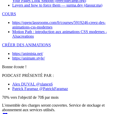
Your Pages Look Smooth (freecodecamp.org)
Layers and how to force them — surma.dev (dassur.ma)
COURS
https://openclassrooms.com/fr/courses/5919246-creez-des-
animations-css-modernes
Motion Path : introduction aux animations CSS modernes -
Alsacreations
CRÉER DES ANIMATIONS
https://animista.net/
https://animate.style/
Bonne écoute !
PODCAST PRÉSENTÉ PAR :
Alex DUVAL
@xlanex6
Patrick Faramaz
@PatrickFaramaz
70% vers l'objectif de 70$ par mois
L'ensemble des charges seront couvertes. Service de stockage et
abonnement aux services utilisés.