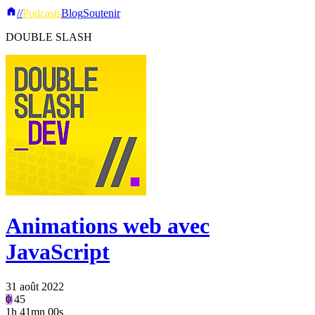
//
Podcasts
Blog
Soutenir
DOUBLE SLASH
Animations web avec
JavaScript
31 août 2022
0
45
1h
41mn 00s