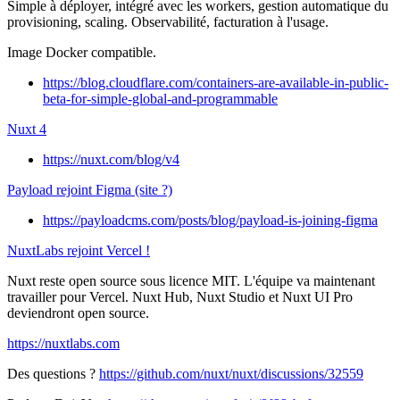
Simple à déployer, intégré avec les workers, gestion automatique du
provisioning, scaling. Observabilité, facturation à l'usage.
Image Docker compatible.
https://blog.cloudflare.com/containers-are-available-in-public-
beta-for-simple-global-and-programmable
Nuxt 4
https://nuxt.com/blog/v4
Payload rejoint Figma (site ?)
https://payloadcms.com/posts/blog/payload-is-joining-figma
NuxtLabs rejoint Vercel !
Nuxt reste open source sous licence MIT. L'équipe va maintenant
travailler pour Vercel. Nuxt Hub, Nuxt Studio et Nuxt UI Pro
deviendront open source.
https://nuxtlabs.com
Des questions ?
https://github.com/nuxt/nuxt/discussions/32559