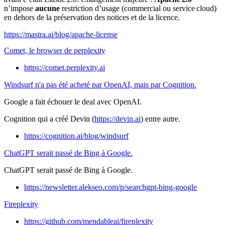
n’impose
aucune
restriction d’usage (commercial ou service cloud)
en dehors de la préservation des notices et de la licence.
https://mastra.ai/blog/apache-license
Comet, le browser de perplexity
https://comet.perplexity.ai
Windsurf n'a pas été acheté par OpenAI, mais par Cognition.
Google a fait échouer le deal avec OpenAI.
Cognition qui a créé Devin (
https://devin.ai
) entre autre.
https://cognition.ai/blog/windsurf
ChatGPT serait passé de Bing à Google.
ChatGPT serait passé de Bing à Google.
https://newsletter.alekseo.com/p/searchgpt-bing-google
Fireplexity
https://github.com/mendableai/fireplexity