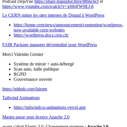
Podcast DejaVue
https://share.transistor.fm/e/8f66cbcf
et
https://www.youtube.com/watch?v=xHbjFW9EJ-8
Le CERN migre les sites internes de Drupal à WordPress
https://home.cern/news/announcement/computing/wordpress-
now-available-cern-websites
https://wordpress.docs.cern.ch/
FAIR Package manager décentralisé pour WordPress
Merci Valentin Grenier
Système de miroir + auto-hébergé
Scan auto, faille publique
RGPD
Gouvernance ouverte
https://github.com/fairpm
Tailwind Animations
https://tailwindcss-animations.vercel.app
Mastra passe sous licence Apache 2.0
avant c’était Elastic 2.0. Changement majeure :
Apache 2.0