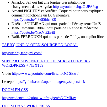
Amadou Sall qui fait une longue présentation des
changements dans Angular
https://youtu.be/hgaOiJPA6sg
Arnaud PICHERY et Aurélien Coquard pour nous expliquer
comment fonctionne un IA Générative.
https://youtu.be/47BlShlc4E8
Estéban SOUBIRAN qui nous parle de l’écosysteme UnJS
Jean-Emmanuel Bibault qui parle de IA et de la médecine
https://youtu.be/NzcVlEfBjlI
Rafik FERROUKH qui nous parle de Tabby, un copilot libre
TABBY, UNE AI OPEN-SOURCE EN LOCAL
https://tabby.tabbyml.com/
SUPER 8 LAUSANNE, RETOUR SUR GUTENBERG
WORDPRESS + NEXTJS
Vidéo
https://www.youtube.com/live/ItuOC-SBwt4
Le repo
https://github.com/superhuit-agency/superstack
DOOM EN CSS
https://codepen.io/cobra_winfrey/pen/oNOMRav
DOOM DANS WORDPRESS