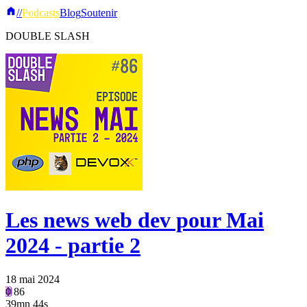
//
Podcasts
Blog
Soutenir
DOUBLE SLASH
Les news web dev pour Mai
2024 - partie 2
18 mai 2024
0
86
39mn 44s