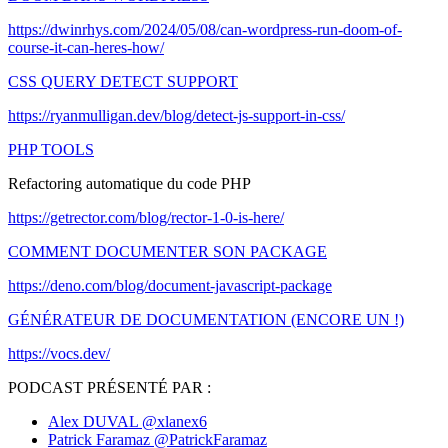
https://dwinrhys.com/2024/05/08/can-wordpress-run-doom-of-
course-it-can-heres-how/
CSS QUERY DETECT SUPPORT
https://ryanmulligan.dev/blog/detect-js-support-in-css/
PHP TOOLS
Refactoring automatique du code PHP
https://getrector.com/blog/rector-1-0-is-here/
COMMENT DOCUMENTER SON PACKAGE
https://deno.com/blog/document-javascript-package
GÉNÉRATEUR DE DOCUMENTATION (ENCORE UN !)
https://vocs.dev/
PODCAST PRÉSENTÉ PAR :
Alex DUVAL
@xlanex6
Patrick Faramaz
@PatrickFaramaz