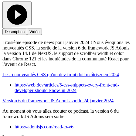
Description
Vidéo
Troisième épisode de news pour janvier 2024 ! Nous évoquons les
nouveautés CSS, la sortie de la version 6 du framework JS Adonis,
la version 14.1 de NextJS, le support de scrollbar width et color
dans Chrome 121 et les inquiétudes de la communauté React pour
l’avenir de React.
Les 5 nouveautés CSS qu'un dev front doit maîtriser en 2024
https://web.dev/articles/5-css-snippets-every-front-end-
developer-should-know-in-2024
Version 6 du framework JS Adonis sort le 24 janvier 2024
Au moment où vous allez écouter ce podcast, la version 6 du
framework JS Adonis sera sortie.
https://adonisjs.com/road-to-v6