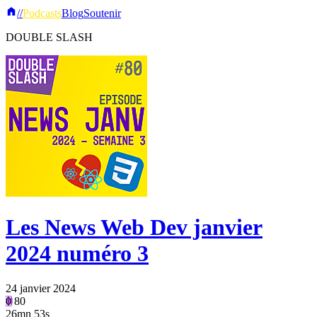
//
Podcasts
Blog
Soutenir
DOUBLE SLASH
Les News Web Dev janvier
2024 numéro 3
24 janvier 2024
0
80
26mn 53s