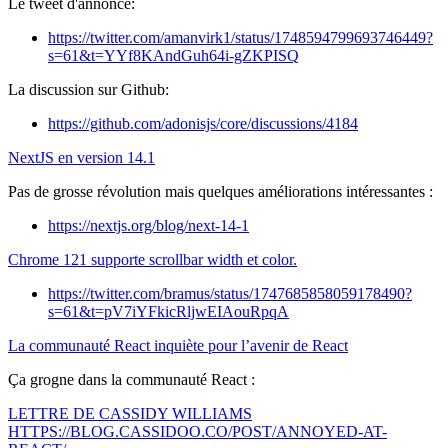
Le tweet d'annonce:
https://twitter.com/amanvirk1/status/1748594799693746449?
s=61&t=YYf8KAndGuh64i-gZKPISQ
La discussion sur Github:
https://github.com/adonisjs/core/discussions/4184
NextJS en version 14.1
Pas de grosse révolution mais quelques améliorations intéressantes :
https://nextjs.org/blog/next-14-1
Chrome 121 supporte scrollbar width et color.
https://twitter.com/bramus/status/1747685858059178490?
s=61&t=pV7iYFkicRljwEIAouRpqA
La communauté React inquiète pour l’avenir de React
Ça grogne dans la communauté React :
LETTRE DE CASSIDY WILLIAMS
HTTPS://BLOG.CASSIDOO.CO/POST/ANNOYED-AT-