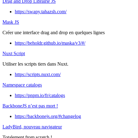
Drag and Drop Librairie JS
https://swapy.tahazsh.com/
Mask JS
Créer une interface drag and drop en quelques lignes
https://beholdr.github.io/maska/v3/#/
Nuxt Script
Utiliser les scripts tiers dans Nuxt.
https://scripts.nuxt.com/
Namespace catalogs
https://pnpm.io/fr/catalogs
BackboneJS n’est pas mort !
https://backbonejs.org/#changelog
LadyBird, nouveau navigateur
Totalement from scratch !