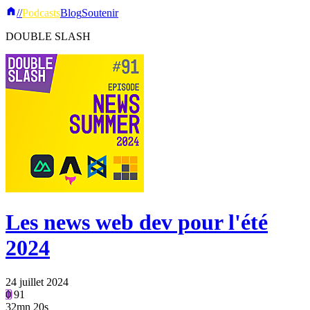
//
Podcasts
Blog
Soutenir
DOUBLE SLASH
Les news web dev pour l'été
2024
24 juillet 2024
0
91
32mn 20s